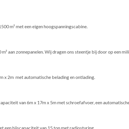
 1500 m² met een eigen hoogspanningscabine.
0 m² aan zonnepanelen. Wij dragen ons steentje bij door op een mil
4m x 2m met automatische belading en ontlading.
apaciteit van 6m x 17m x 5m met schroefafvoer, een automatische 
 een hijscapaciteit van 15 ton met radiosturing.