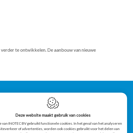
 verder te ontwikkelen.
De aanbouw van nieuwe
OPENINGSUREN
Maandag - Vrijdag :
Deze website maakt gebruik van cookies
8.00 - 12.30
13.00 - 17.30
 van INOTEC BV gebruikt functionele cookies. In het geval van het analyseren
iteverkeer of advertenties, worden ook cookies gebruikt voor het delen van