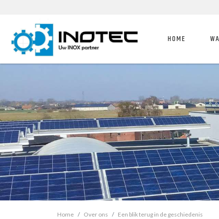
HOME
WA
Home
Over ons
Een blik terug in de geschiedenis