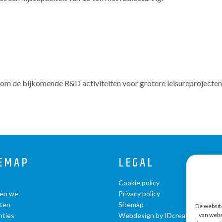
om de bijkomende R&D activiteiten voor grotere leisureprojecten
EMAP
LEGAL
Cookie policy
en we
Privacy policy
ten
Sitemap
De website
nties
Webdesign by IDcreation 2020
van webs