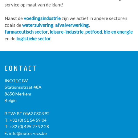
service op maat van de klant!
Naast de
voedingsindustrie
zijn we actief in andere sectoren
zoals de
waterzuivering
,
afvalverwerking
,
farmaceutisch sector
,
leisure-industrie
,
petfood
,
bio en energie
en de
logistieke sector
.
CONTACT
INOTEC BV
Stationsstraat 48A
8650
Merkem
België
BTW: BE 0462.030.992
T:
+32 (0) 51 54 59 04
T:
+32 (0) 495 27 92 28
E:
info@inotec-ecs.be